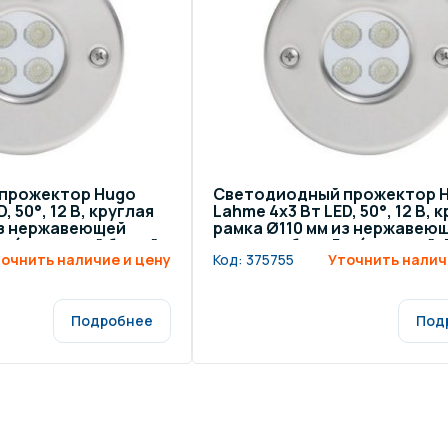
щение и подсветка для
Измерение парамет
сейна
елочные материалы
Строительные мате
прожектор Hugo
Светодиодный прожектор 
, 50°, 12 В, круглая
Lahme 4х3 Вт LED, 50°, 12 В, 
из нержавеющей
рамка Ø110 мм из нержавею
 м (холодный белый,
стали, кабель 5 м (цветной, 
очнить наличие и цену
Код:
375755
Уточнить налич
люмен)
Подробнее
Под