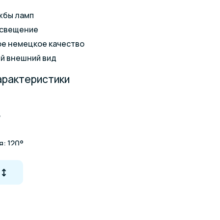
жбы ламп
освещение
е немецкое качество
й внешний вид
арактеристики
В
: 120°
68
 50000 ч
5 м
2
 4х0,75 мм
а: Бронза