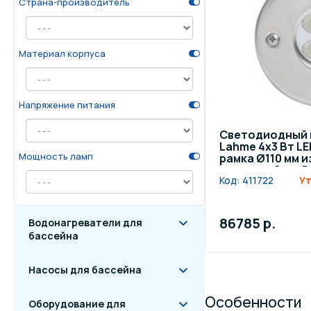
Страна-производитель
Осве
Инвентарь для отдыха
бас
Материал корпуса
Системы безопасности
Отд
Напряжение питания
Светодиодный 
Lahme 4х3 Вт LED
Мощность ламп
рамка Ø110 мм 
стали, кабель 5
Код:
411722
Ут
1368 люмен)
86785 р.
Водонагреватели для
бассейна
Насосы для бассейна
Особенности
Оборудование для