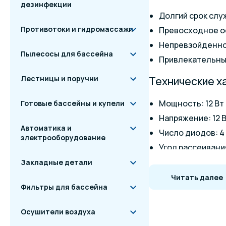
дезинфекции
Долгий срок слу
Противотоки и гидромассажи
Превосходное 
Непревзойденно
Пылесосы для бассейна
Привлекательны
Лестницы и поручни
Технические х
Мощность: 12 Вт
Готовые бассейны и купели
Напряжение: 12 
Автоматика и
Число диодов: 4
электрооборудование
Угол рассеивания
Класс защиты: IP
Закладные детали
Рабочий ресурс:
Читать далее
Фильтры для бассейна
Длина кабеля: 2,
Сечение кабеля:
Осушители воздуха
Материал корпус