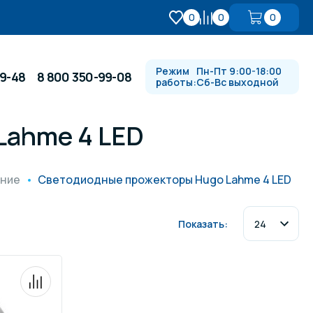
0
0
0
Режим
Пн-Пт 9:00-18:00
99-48
8 800 350-99-08
работы:
Сб-Вс выходной
Lahme 4 LED
Противотоки и гидромассажи
ние
Светодиодные прожекторы Hugo Lahme 4 LED
Автоматика и
 купели
электрооборудование
Показать:
Водопады, водяные пушки и
душевые стойки
в
Спортивный инвентарь