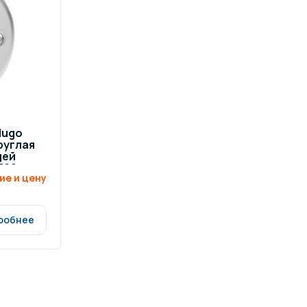
ров воды
Павильоны для бассейна
риалы
Оборудование для хаммамов
Hugo
круглая
щей
720
ие и цену
робнее