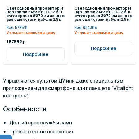
Светодиодный прожектор H
Светодиодный прожектор H
ugo Lahme 24х3 Вт LED 12 В, к
ugo Lahme 24х3 Вт LED 12 В, к
руглая рамка Ø270 мм из нерж
руглая рамка Ø270 мм из нерж
авеющей стали, кабель 2,5 м
авеющей стали, кабель 2,5 м
(холодный белый, 8208 люме
(холодный белый, 8208 люме
н)
н)
Код:
579518
Код:
954368
Уточнить наличие и цену
Уточнить наличие и цену
187592 р.
Подробнее
Подробнее
Управляются пультом ДУ или даже специальным
приложением для смартфона или планшета "Vitalight
контроль".
Особенности
Долгий срок службы ламп
Превосходное освещение