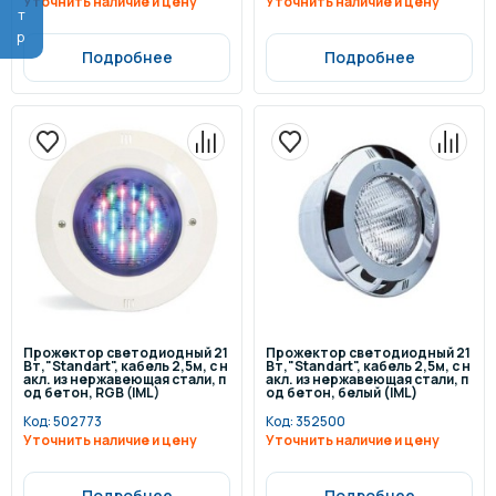
Уточнить наличие и цену
Уточнить наличие и цену
Подробнее
Подробнее
Прожектор светодиодный 21
Прожектор светодиодный 21
Вт,"Standart", кабель 2,5м, с н
Вт,"Standart", кабель 2,5м, с н
акл. из нержавеющая стали, п
акл. из нержавеющая стали, п
од бетон, RGB (IML)
од бетон, белый (IML)
Код:
502773
Код:
352500
Уточнить наличие и цену
Уточнить наличие и цену
Подробнее
Подробнее