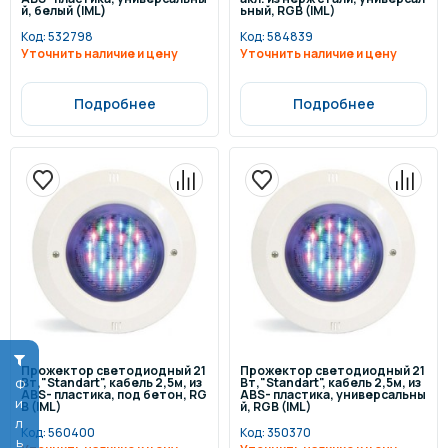
й, белый (IML)
ьный, RGB (IML)
Код:
532798
Код:
584839
Уточнить наличие и цену
Уточнить наличие и цену
Подробнее
Подробнее
Прожектор светодиодный 21
Прожектор светодиодный 21
Вт,"Standart", кабель 2,5м, из
Вт,"Standart", кабель 2,5м, из
Фильтр
ABS- пластика, под бетон, RG
ABS- пластика, универсальны
B (IML)
й, RGB (IML)
Код:
560400
Код:
350370