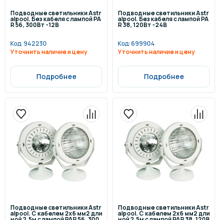
Подводные светильники Astr
Подводные светильники Astr
alpool. Без кабеля с лампой PA
alpool. Без кабеля с лампой PA
R 56, 300Вт -12В
R 38, 120Вт -24В
Код:
942230
Код:
699904
Уточнить наличие и цену
Уточнить наличие и цену
Подробнее
Подробнее
Подводные светильники Astr
Подводные светильники Astr
alpool. С кабелем 2x6 мм2 дли
alpool. С кабелем 2x6 мм2 дли
ной 2,5м с лампой PAR 56, 300
ной 2,5м с лампой PAR 38, 120В