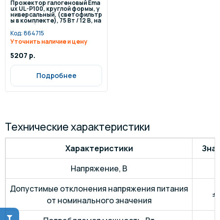
Прожектор галогеновый Ema
ux UL-P100, круглой формы, у
ниверсальный, (светофильтр
ы в комплекте), 75 Вт / 12 В, на
кладной
Код:
864715
Уточнить наличие и цену
5207 р.
Подробнее
Технические характеристики
Характеристики
Зна
Напряжение, В
~
Допустимые отклонения напряжения питания
±
от номинального значения