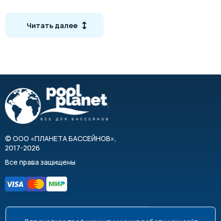
воздействия ультрафиолета
Высокая сопротивляемость химическим продуктам
Читать далее
Соответствуют III классу безопасности
электрических приборов
Идеальны для внутренних и внешних
плавательных бассейнов где требуется мощное и
надежное освещение
Технические характеристики
Тип: Встраиваемый
©
ООО «ПЛАНЕТА БАССЕЙНОВ»
,
Мощность: 300 Вт
2017-2026
Напряжение: 12 В
Все права защищены
Класс защиты: IPX8
Длина кабеля: 2.5 м
Материал корпуса и оправы: ABS-пластик
Цвет свечения: Белый