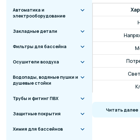
Хар
Автоматика и
электрооборудование
Закладные детали
Напряж
Фильтры для бассейна
М
Потре
Осушители воздуха
Свет
Водопады, водяные пушки и
душевые стойки
К
Трубы и фитинг ПВХ
Цветова
Читать далее
Коэффи
Защитные покрытия
Количеств
Химия для бассейнов
Моде