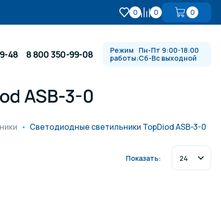
0
0
0
Режим
Пн-Пт 9:00-18:00
99-48
8 800 350-99-08
работы:
Сб-Вс выходной
od ASB-3-0
Противотоки и гидромассажи
ники
Светодиодные светильники TopDiod ASB-3-0
Автоматика и
 купели
электрооборудование
Показать:
Водопады, водяные пушки и
душевые стойки
в
Спортивный инвентарь