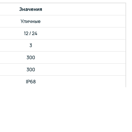
Значения
Уличные
12 / 24
3
300
300
IP68
4000-4500 / 5000-5500 / 6000-6500 / RGB
<3%
3
Epistar