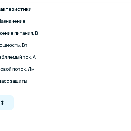
актеристики
Назначение
ение питания, В
ощность, Вт
бляемый ток, А
овой поток, Лм
ласс защиты
я температура, К
2700-3500 / 
циент пульсации
о светодиодов, шт.
ль светодиода