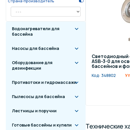
Страна-производитель
Осве
Инвентарь для отдыха
бас
Водонагреватели для
Системы безопасности
Отд
бассейна
Насосы для бассейна
Светодиодный 
ASB-3-0 для ос
Оборудование для
бассейнов и фон
дезинфекции
Код:
348802
Ут
Противотоки и гидромассажи
Пылесосы для бассейна
Лестницы и поручни
Готовые бассейны и купели
Технические х