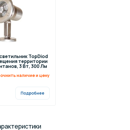
щение и подсветка для
Измерение парамет
сейна
елочные материалы
Строительные мате
светильник TopDiod
вещения территории
танов, 3 Вт, 300 Лм
очнить наличие и цену
Подробнее
арактеристики