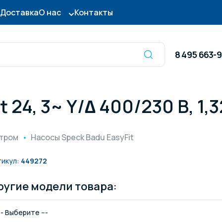
Доставка
О нас
Контакты
8 495 663-
 24, 3~ Y/∆ 400/230 В, 1,3
Оборудование для
сы для бассейна
дезинфекции
ьтром
Насосы Speck Badu EasyFit
ницы и поручни
Готовые бассейны и
тикул:
449272
тры для бассейна
Осушители воздуха
ругие модели товара:
итные покрытия
Химия для бассейно