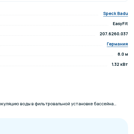
ров воды
Павильоны для бассейна
Speck Badu
EasyFit
риалы
Оборудование для хаммамов
207.6260.037
Германия
8.0 м
1.32 кВт
ркуляцию воды в фильтровальной установке бассейна...