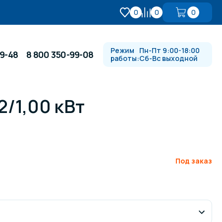
0
0
0
Режим
Пн-Пт 9:00-18:00
99-48
8 800 350-99-08
работы:
Сб-Вс выходной
2/1,00 кВт
Противотоки и гидромассажи
Автоматика и
 купели
электрооборудование
Под заказ
Водопады, водяные пушки и
душевые стойки
в
Спортивный инвентарь