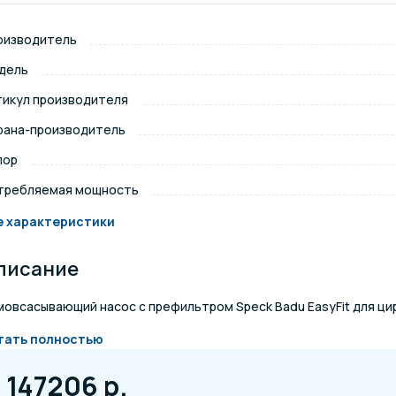
щение и подсветка для
Измерение парамет
оизводитель
сейна
дель
елочные материалы
Строительные мате
тикул производителя
рана-производитель
пор
требляемая мощность
е характеристики
писание
мовсасывающий насос с префильтром Speck Badu EasyFit для ци
тать полностью
147206 р.