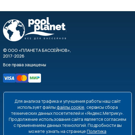
©
ООО «ПЛАНЕТА БАССЕЙНОВ»
,
2017-2026
Все права защищены
Для анализа трафика и улучшения работы наш сайт
8 495 663-99-48
8 800 350-99-08
использует файлы
файлы cookie
, сервисы сбора
технических данных посетителей и «Яндекс.Метрику».
info@poolplanet.ru
Продолжение использования сайта является согласием
с применением данных технологий. Подробности вы
г. Москва, проспект Мира, д. 61
можете узнать на странице
Политика