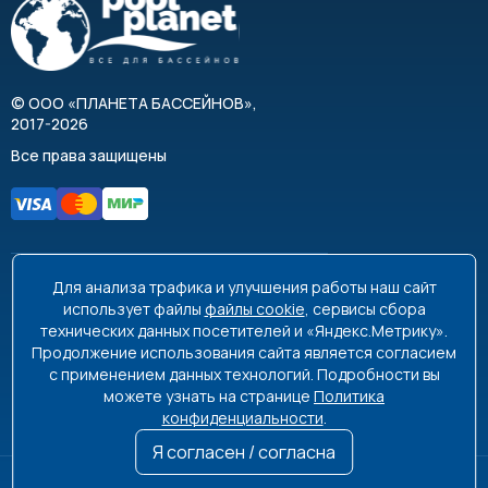
©
ООО «ПЛАНЕТА БАССЕЙНОВ»
,
2017-2026
Все права защищены
Для анализа трафика и улучшения работы наш сайт
8 495 663-99-48
8 800 350-99-08
использует файлы
файлы cookie
, сервисы сбора
технических данных посетителей и «Яндекс.Метрику».
info@poolplanet.ru
Продолжение использования сайта является согласием
с применением данных технологий. Подробности вы
г. Москва, проспект Мира, д. 61
можете узнать на странице
Политика
Пн-Пт 9:00-18:00 Сб-Вс выходной
конфиденциальности
.
Я согласен / согласна