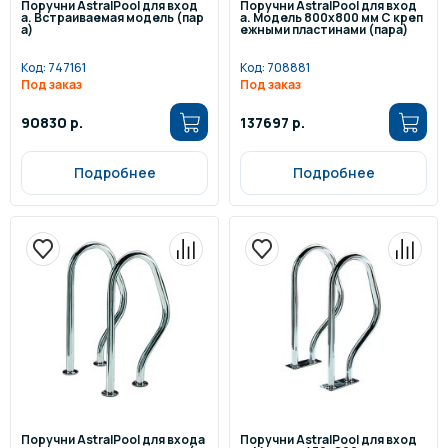
Поручни AstralPool для вход
Поручни AstralPool для вход
а. Встраиваемая модель (пар
а. Модель 800х800 мм С креп
а)
ежными пластинами (пара)
Код:
747161
Код:
708881
Под заказ
Под заказ
90830 р.
137697 р.
Подробнее
Подробнее
Поручни AstralPool для входа
Поручни AstralPool для вход