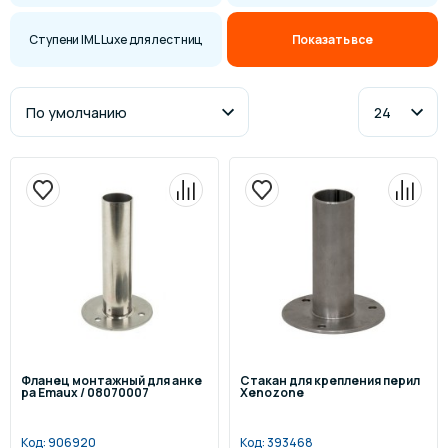
Ступени IML Luxe для лестниц
Показать все
Фланец монтажный для анке
Стакан для крепления перил
ра Emaux / 08070007
Xenozone
Код:
906920
Код:
393468