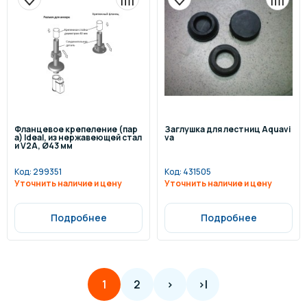
Фланцевое крепеление (пар
Заглушка для лестниц Aquavi
а) Ideal, из нержавеющей стал
va
и V2A, Ø43 мм
Код:
299351
Код:
431505
Уточнить наличие и цену
Уточнить наличие и цену
Подробнее
Подробнее
2
>
>|
1