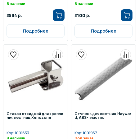
В наличии
В наличии
3584 р.
3100 р.
Подробнее
Подробнее
Стакан откидной для крепле
Ступень для лестниц Haywar
ния лестниц Xenozone
d, ABS-пластик
Код:
1001633
Код:
1001957
В наличии
Под заказ