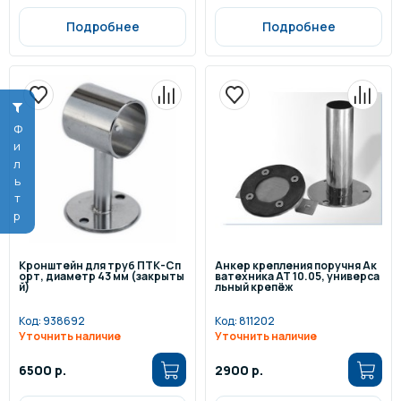
Подробнее
Подробнее
Фильтр
Кронштейн для труб ПТК-Сп
Анкер крепления поручня Ак
орт, диаметр 43 мм (закрыты
ватехника АТ 10.05, универса
й)
льный крепёж
Код:
938692
Код:
811202
Уточнить наличие
Уточнить наличие
6500 р.
2900 р.