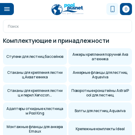
0
Комплектующие и принадлежности
Анкеры крепления поручней Акв
Ступени для лестниц бассейнов
атехника
Стаканы для крепления лестни
Анкерные фланцы для лестниц
ц Акватехника
Aquaviva
Стаканы для крепления лестни
Поворотные кронштейны AstralP
ц и перил Xenozon...
ool для лестниц
Адаптеры откидные к лестница
Болты для лестниц Aquaviva
м Pool King
Монтажные фланцы для анкера
Крепежные комплекты Ideal
Emaux