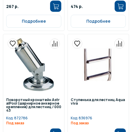
267 р.
474 р.
Подробнее
Подробнее
Поворотный кронштейн Astr
Ступенька для лестниц Aqua
alPool (шарнирное анкерное
viva
крепление) для лестниц / 000
43
Код:
872786
Код:
836976
Под заказ
Под заказ