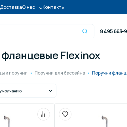
Доставка
О нас
Контакты
8 495 663-
 фланцевые Flexinox
Оборудование для
сы для бассейна
дезинфекции
ы и поручни
Поручни для бассейна
Поручни фланце
ницы и поручни
Готовые бассейны и
тры для бассейна
Осушители воздуха
итные покрытия
Химия для бассейно