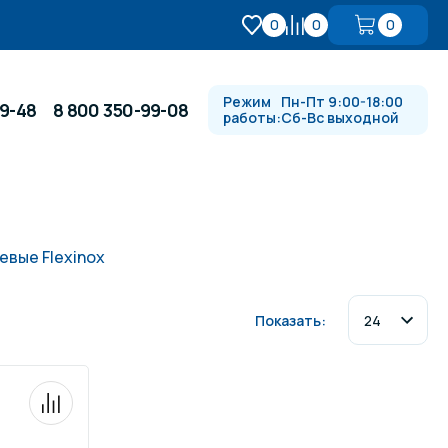
0
0
0
Режим
Пн-Пт 9:00-18:00
99-48
8 800 350-99-08
работы:
Сб-Вс выходной
Противотоки и гидромассажи
вые Flexinox
Автоматика и
 купели
электрооборудование
Показать:
Водопады, водяные пушки и
душевые стойки
в
Спортивный инвентарь