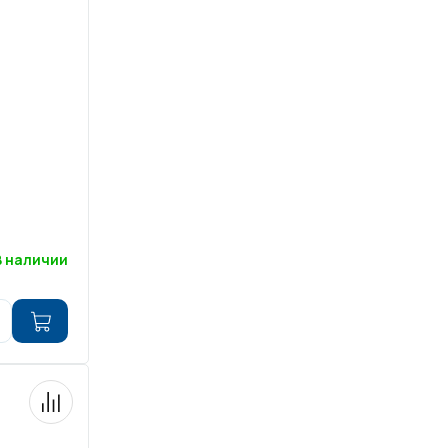
ров воды
Павильоны для бассейна
риалы
Оборудование для хаммамов
В наличии