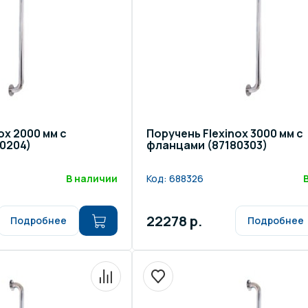
щение и подсветка для
Измерение парамет
сейна
елочные материалы
Строительные мате
ox 2000 мм с
Поручень Flexinox 3000 мм с
0204)
фланцами (87180303)
В наличии
Код:
688326
22278 р.
Подробнее
Подробнее