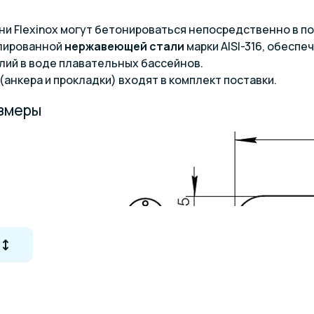
 Flexinox могут бетонироваться непосредственно в пол,
олированной
нержавеющей стали
марки AISI-316, обесп
лий в воде плавательных бассейнов.
анкера и прокладки) входят в комплект поставки.
азмеры
Артикул