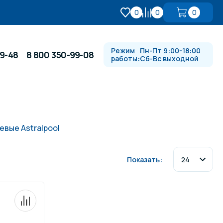
0
0
0
Режим
Пн-Пт 9:00-18:00
99-48
8 800 350-99-08
работы:
Сб-Вс выходной
Противотоки и гидромассажи
вые Astralpool
Автоматика и
 купели
электрооборудование
Показать:
Водопады, водяные пушки и
душевые стойки
в
Спортивный инвентарь