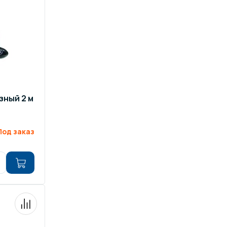
ров воды
Павильоны для бассейна
риалы
Оборудование для хаммамов
зный 2 м
Под заказ