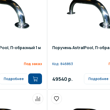
щение и подсветка для
Измерение парамет
сейна
елочные материалы
Строительные мате
Pool, П-образный 1 м
Поручень AstralPool, П-обра
Под заказ
Код:
846863
49540 р.
Подробнее
Подробнее