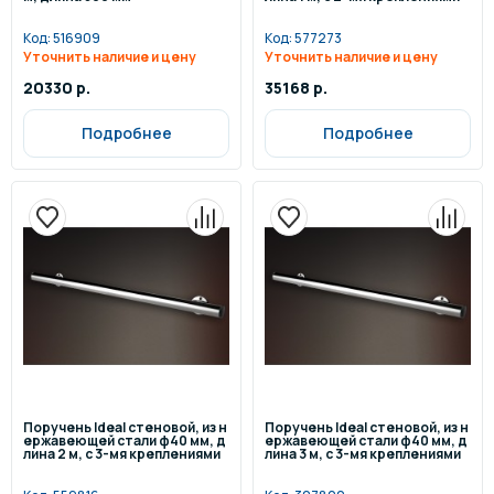
Код:
516909
Код:
577273
Уточнить наличие и цену
Уточнить наличие и цену
20330 р.
35168 р.
Подробнее
Подробнее
Поручень Ideal стеновой, из н
Поручень Ideal стеновой, из н
ержавеющей стали ф40 мм, д
ержавеющей стали ф40 мм, д
лина 2 м, с 3-мя креплениями
лина 3 м, с 3-мя креплениями