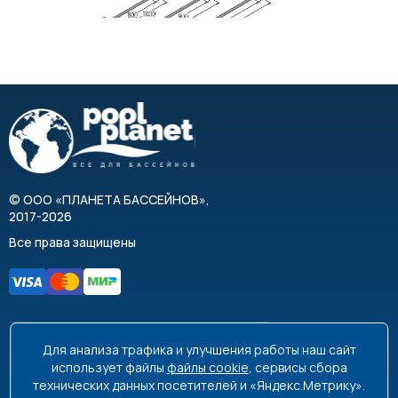
©
ООО «ПЛАНЕТА БАССЕЙНОВ»
,
2017-2026
Все права защищены
Для анализа трафика и улучшения работы наш сайт
8 495 663-99-48
8 800 350-99-08
использует файлы
файлы cookie
, сервисы сбора
технических данных посетителей и «Яндекс.Метрику».
info@poolplanet.ru