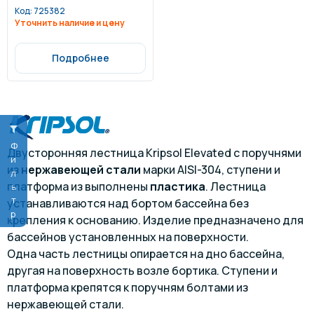
Код:
725382
Уточнить наличие и цену
Подробнее
Фильтр
Двусторонняя лестница Kripsol Elevated с поручнями
из
нержавеющей стали
марки AISI-304, ступени и
платформа из выполнены
пластика
. Лестница
устанавливаются над бортом бассейна без
крепления к основанию. Изделие предназначено для
бассейнов установленных на поверхности.
Одна часть лестницы опирается на дно бассейна,
другая на поверхность возле бортика. Ступени и
платформа крепятся к поручням болтами из
нержавеющей стали.