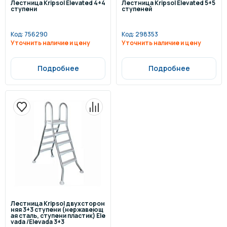
Лестница Kripsol Elevated 4+4
Лестница Kripsol Elevated 5+5
ступени
ступеней
Код:
756290
Код:
298353
Уточнить наличие и цену
Уточнить наличие и цену
Подробнее
Подробнее
Лестница Kripsol двухсторон
няя 3+3 ступени (нержавеющ
ая сталь, ступени пластик) Ele
vada /Elevada 3+3