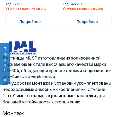
Код:
677165
Код:
648339
Уточнить наличие и цену
Уточнить наличие и цену
Подробнее
Подробнее
Фильтр
Лестницы IML SP изготовлены из полированной
нержавеющей стали высочайшего качества марки
AISI-304, обладающей превосходными коррозионно-
устойчивыми свойствами.
Для удобства монтажа и установки укомплектованы
необходимыми анкерными креплениями. Ступени
"Luxe" имеют
съемные резиновые накладки
для
большей устойчивости к скольжению.
Монтаж