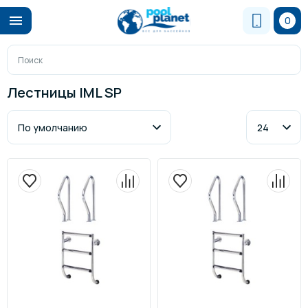
0
Лестницы IML SP