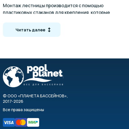
Монтаж лестницы производится с помощью
пластиковых стаканов для крепления, которые
монтируются в бетон. Если ваш борт уже залит, то
необходимо отдельно приобрести анкерные
Читать далее
крепления.
Габаритные размеры
©
ООО «ПЛАНЕТА БАССЕЙНОВ»
,
2017-2026
Все права защищены
Кол-во ступеней
A, мм
B, мм
C, мм
D, мм
E, мм