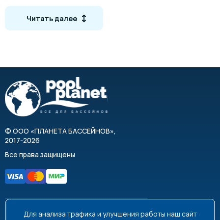
Особенности
Читать далее
Лестница для переливных бассейнов
Ступени с противоскользящим покрытием
Крепление в закладные детали
Простой демонтаж
Крепление входит в комплект поставки
Габаритные размеры
©
ООО «ПЛАНЕТА БАССЕЙНОВ»
,
2017-2026
Все права защищены
Для анализа трафика и улучшения работы наш сайт
8 495 663-99-48
8 800 350-99-08