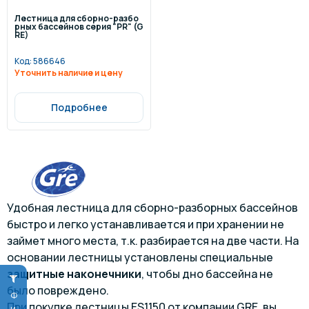
Лестница для сборно-разбо
рных бассейнов серия "PR" (G
RE)
Код:
586646
Уточнить наличие и цену
Подробнее
Удобная лестница для сборно-разборных бассейнов
быстро и легко устанавливается и при хранении не
займет много места, т.к. разбирается на две части. На
основании лестницы установлены специальные
защитные наконечники
, чтобы дно бассейна не
было повреждено.
При покупке лестницы ES1150 от компании GRE, вы