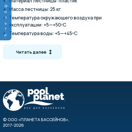
Материал лестницы: пластик
Фильтр
Масса лестницы: 25 кг
Температура окружающего воздуха при
эксплуатации: +5—+50ºС
Температура воды: +5—+45ºС
Масса нагрузки на лестницу (макс.): 120 кг
3
Объем упаковки: 0,233 м
Читать далее
Габаритные размеры
©
ООО «ПЛАНЕТА БАССЕЙНОВ»
,
2017-2026