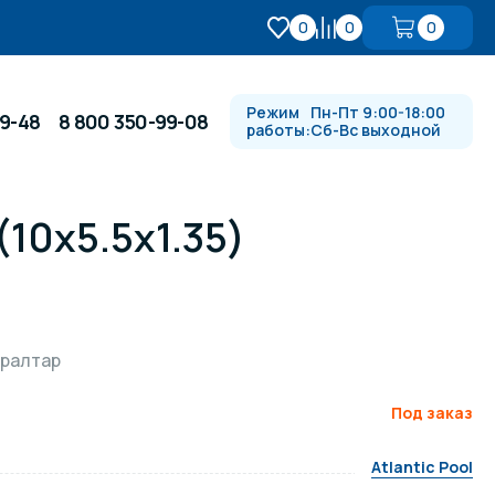
0
0
0
Режим
Пн-Пт 9:00-18:00
99-48
8 800 350-99-08
работы:
Сб-Вс выходной
(10х5.5х1.35)
Противотоки и гидромассажи
Автоматика и
 купели
электрооборудование
бралтар
Водопады, водяные пушки и
душевые стойки
Под заказ
Atlantic Pool
в
Спортивный инвентарь