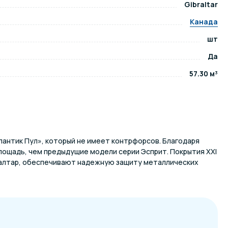
Gibraltar
Канада
ров воды
Павильоны для бассейна
шт
Да
риалы
Оборудование для хаммамов
57.30 м³
антик Пул», который не имеет контрфорсов. Благодаря
ощадь, чем предыдущие модели серии Эсприт. Покрытия ХХI
алтар, обеспечивают надежную защиту металлических