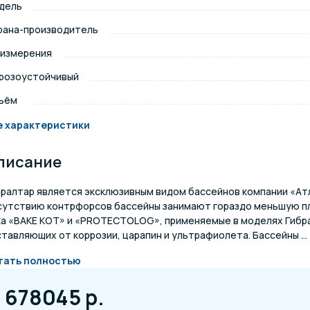
дель
щение и подсветка для
рана-производитель
Измерение парамет
сейна
 измерения
розоустойчивый
елочные материалы
Строительные мате
ъём
е характеристики
писание
бралтар является эксклюзивным видом бассейнов компании «Атл
сутствию контрфорсов бассейны занимают гораздо меньшую пл
ка «BAKE KOT» и «PROTECTOLOG», применяемые в моделях Гибр
тавляющих от коррозии, царапин и ультрафиолета. Бассейны ...
тать полностью
678045 р.