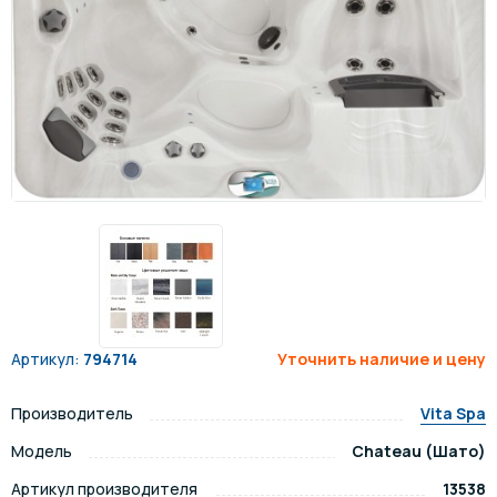
Артикул:
794714
Уточнить наличие и цену
Производитель
Vita Spa
Модель
Chateau (Шато)
Артикул производителя
13538