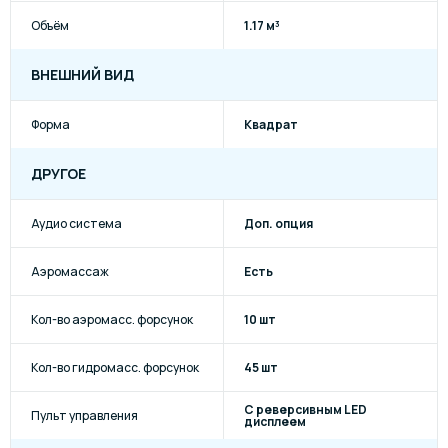
Объём
1.17 м³
ВНЕШНИЙ ВИД
Форма
Квадрат
ДРУГОЕ
Аудио система
Доп. опция
Аэромассаж
Есть
Кол-во аэромасс. форсунок
10 шт
Кол-во гидромасс. форсунок
45 шт
С реверсивным LED
Пульт управления
дисплеем