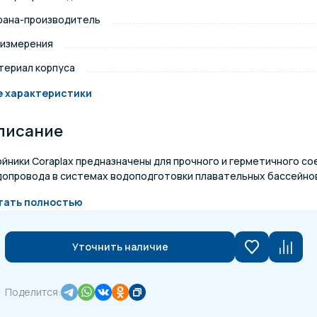
рана-производитель
щение и подсветка для
Измерение парамет
сейна
 измерения
териал корпуса
елочные материалы
Строительные мате
е характеристики
писание
ойники Coraplax предназначены для прочного и герметичного с
допровода в системах водоподготовки плавательных бассейнов.
тать полностью
Уточнить наличие
Поделится: