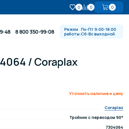
0
0
0
Режим
Пн-Пт 9:00-18:00
99-48
8 800 350-99-08
работы:
Сб-Вс выходной
04064 / Coraplax
Противотоки и гидромассажи
Автоматика и
 купели
электрооборудование
Уточнить наличие и цену
Водопады, водяные пушки и
душевые стойки
Coraplax
Тройник с переходом 90°
в
Спортивный инвентарь
7304064