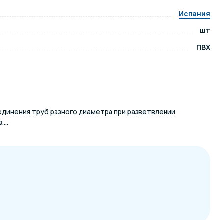
Испания
ров воды
Павильоны для бассейна
шт
ПВХ
риалы
Оборудование для хаммамов
оединения труб разного диаметра при разветвлении
...