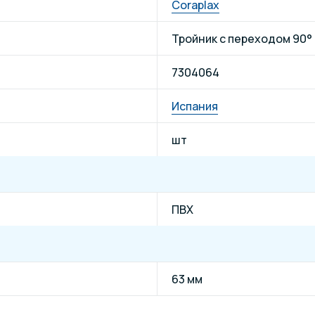
Coraplax
Тройник с переходом 90°
7304064
Испания
шт
ПВХ
63 мм