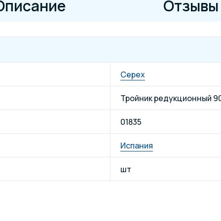
Описание
Отзывы
Cepex
Тройник редукционный 90
01835
Испания
шт