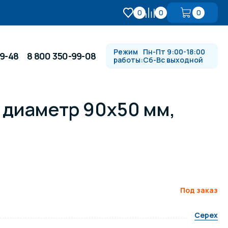
0
0
0
Режим
Пн-Пт 9:00-18:00
99-48
8 800 350-99-08
работы:
Сб-Вс выходной
 диаметр 90x50 мм,
Противотоки и гидромассажи
Автоматика и
 купели
электрооборудование
Водопады, водяные пушки и
душевые стойки
Под заказ
Cepex
в
Спортивный инвентарь