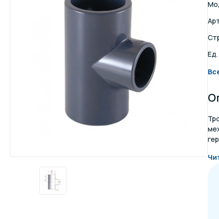
Мо
Осве
Ар
Инвентарь для отдыха
бас
Ст
Ед.
Системы безопасности
Отд
Вс
О
Тр
ме
гер
Чи