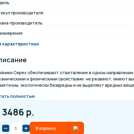
дель
щение и подсветка для
тикул производителя
Измерение парамет
сейна
рана-производитель
 измерения
елочные материалы
Строительные мате
е характеристики
писание
ойники Cepex обеспечивают ответвление в одном направлении 
ханическими и физическими свойствами: не ржавеют, имеют вы
метичны, экологически безвредны и не выделяют вредных вещес
тать полностью
3486 р.
В корзину