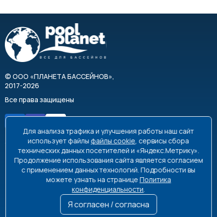
©
ООО «ПЛАНЕТА БАССЕЙНОВ»
,
2017-2026
Все права защищены
Для анализа трафика и улучшения работы наш сайт
использует файлы
файлы cookie
, сервисы сбора
технических данных посетителей и «Яндекс.Метрику».
Продолжение использования сайта является согласием
8 495 663-99-48
8 800 350-99-08
с применением данных технологий. Подробности вы
можете узнать на странице
Политика
info@poolplanet.ru
конфиденциальности
.
г. Москва, проспект Мира, д. 61
Я согласен / согласна
Пн-Пт 9:00-18:00 Сб-Вс выходной