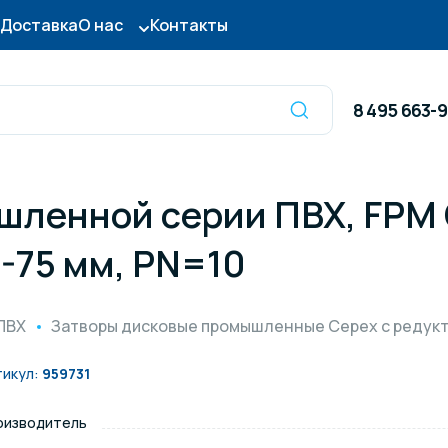
Доставка
О нас
Контакты
8 495 663-
шленной серии ПВХ, FPM 
Оборудование для
сы для бассейна
дезинфекции
-75 мм, PN=10
ницы и поручни
Готовые бассейны и
ПВХ
Затворы дисковые промышленные Cepex с редук
тры для бассейна
Осушители воздуха
тикул:
959731
оизводитель
итные покрытия
Химия для бассейно