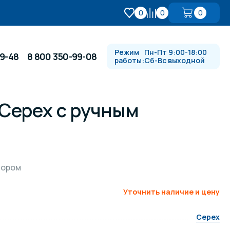
0
0
0
Режим
Пн-Пт 9:00-18:00
99-48
8 800 350-99-08
работы:
Сб-Вс выходной
Cepex с ручным
Противотоки и гидромассажи
Автоматика и
 купели
электрооборудование
тором
Водопады, водяные пушки и
душевые стойки
Уточнить наличие и цену
Cepex
в
Спортивный инвентарь