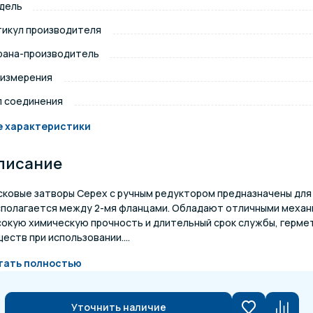
дель
щение и подсветка для
тикул производителя
Измерение парамет
сейна
рана-производитель
 измерения
елочные материалы
Строительные мате
п соединения
е характеристики
писание
сковые затворы Cepex с ручным редуктором предназначены для
сполагается между 2-мя фланцами. Обладают отличными механ
сокую химическую прочность и длительный срок службы, герме
еств при использовании....
тать полностью
Уточнить наличие