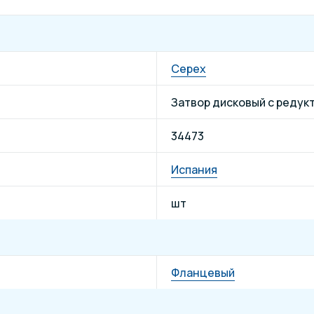
Cepex
Затвор дисковый с редук
34473
Испания
шт
Фланцевый