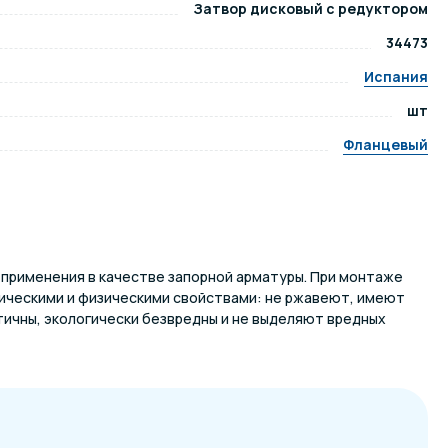
Затвор дисковый с редуктором
34473
ров воды
Павильоны для бассейна
Испания
шт
риалы
Оборудование для хаммамов
Фланцевый
 применения в качестве запорной арматуры. При монтаже
ическими и физическими свойствами: не ржавеют, имеют
тичны, экологически безвредны и не выделяют вредных