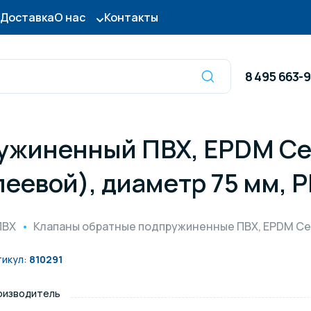
Доставка
О нас
Контакты
8 495 663-
ужиненный ПВХ, EPDM Ce
Оборудование для
сы для бассейна
дезинфекции
еевой), диаметр 75 мм, 
ницы и поручни
Готовые бассейны и
ПВХ
Клапаны обратные подпружиненные ПВХ, EPDM Ce
тры для бассейна
Осушители воздуха
тикул:
810291
оизводитель
итные покрытия
Химия для бассейно