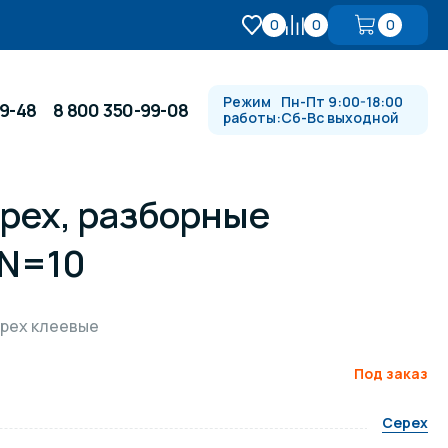
0
0
0
Режим
Пн-Пт 9:00-18:00
99-48
8 800 350-99-08
работы:
Сб-Вс выходной
pex, разборные
Противотоки и гидромассажи
PN=10
Автоматика и
 купели
электрооборудование
pex клеевые
Водопады, водяные пушки и
душевые стойки
Под заказ
Cepex
в
Спортивный инвентарь