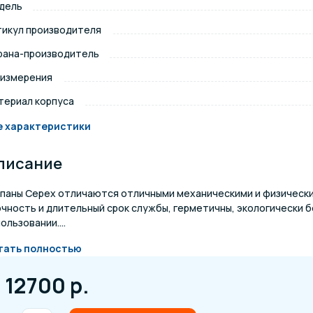
дель
щение и подсветка для
тикул производителя
Измерение парамет
сейна
рана-производитель
 измерения
елочные материалы
Строительные мате
териал корпуса
е характеристики
писание
апаны Cepex отличаются отличными механическими и физическ
очность и длительный срок службы, герметичны, экологически 
ользовании....
тать полностью
12700 р.