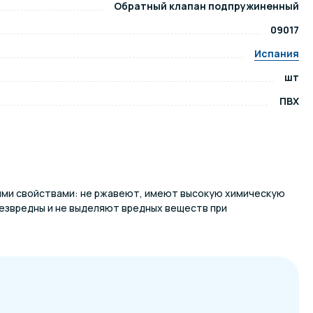
Обратный клапан подпружиненный
09017
ров воды
Павильоны для бассейна
Испания
шт
риалы
Оборудование для хаммамов
ПВХ
ими свойствами: не ржавеют, имеют высокую химическую
безвредны и не выделяют вредных веществ при