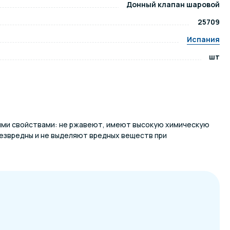
Донный клапан шаровой
25709
ров воды
Павильоны для бассейна
Испания
шт
риалы
Оборудование для хаммамов
ими свойствами: не ржавеют, имеют высокую химическую
безвредны и не выделяют вредных веществ при