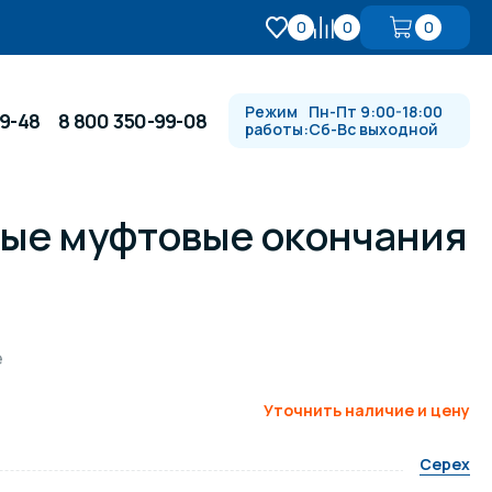
0
0
0
Режим
Пн-Пт 9:00-18:00
99-48
8 800 350-99-08
работы:
Сб-Вс выходной
ные муфтовые окончания
Противотоки и гидромассажи
Автоматика и
 купели
электрооборудование
е
Водопады, водяные пушки и
душевые стойки
Уточнить наличие и цену
Cepex
в
Спортивный инвентарь