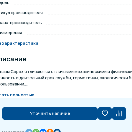
дель
щение и подсветка для
тикул производителя
Измерение парамет
сейна
рана-производитель
 измерения
елочные материалы
Строительные мате
е характеристики
писание
апаны Cepex отличаются отличными механическими и физическ
очность и длительный срок службы, герметичны, экологически 
ользовании....
тать полностью
Уточнить наличие