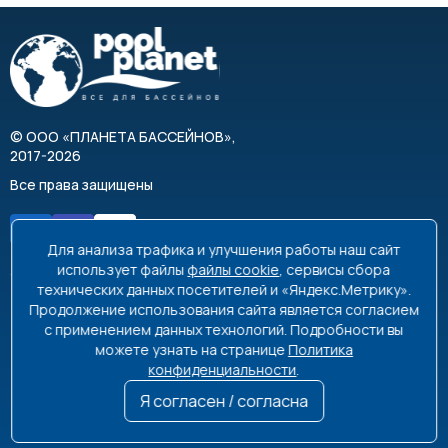
©
ООО «ПЛАНЕТА БАССЕЙНОВ»
,
2017-2026
Все права защищены
Для анализа трафика и улучшения работы наш сайт
использует файлы
файлы cookie
, сервисы сбора
технических данных посетителей и «Яндекс.Метрику».
Продолжение использования сайта является согласием
8 495 663-99-48
8 800 350-99-08
с применением данных технологий. Подробности вы
можете узнать на странице
Политика
info@poolplanet.ru
конфиденциальности
.
г. Москва, проспект Мира, д. 61
Я согласен / согласна
Пн-Пт 9:00-18:00 Сб-Вс выходной