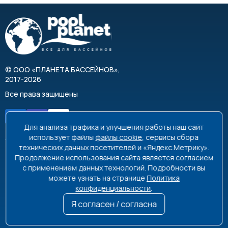
©
ООО «ПЛАНЕТА БАССЕЙНОВ»
,
2017-2026
Все права защищены
Для анализа трафика и улучшения работы наш сайт
использует файлы
файлы cookie
, сервисы сбора
технических данных посетителей и «Яндекс.Метрику».
Продолжение использования сайта является согласием
8 495 663-99-48
8 800 350-99-08
с применением данных технологий. Подробности вы
можете узнать на странице
Политика
info@poolplanet.ru
конфиденциальности
.
г. Москва, проспект Мира, д. 61
Я согласен / согласна
Пн-Пт 9:00-18:00 Сб-Вс выходной