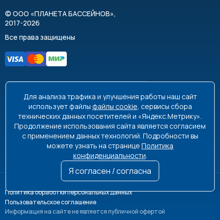
©
ООО «ПЛАНЕТА БАССЕЙНОВ»
,
2017-2026
Все права защищены
Для анализа трафика и улучшения работы наш сайт
8 495 663-99-48
8 800 350-99-08
использует файлы
файлы cookie
, сервисы сбора
технических данных посетителей и «Яндекс.Метрику».
info@poolplanet.ru
Продолжение использования сайта является согласием
с применением данных технологий. Подробности вы
г. Москва, проспект Мира, д. 61
можете узнать на странице
Политика
Пн-Пт 9:00-18:00 Сб-Вс выходной
конфиденциальности
.
Я согласен / согласна
Политика обработки персональных данных
Пользовательское соглашение
Информация на сайте не является публичной офертой