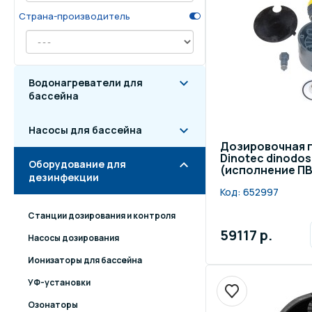
Страна-производитель
Осве
Инвентарь для отдыха
бас
Системы безопасности
Отд
Водонагреватели для
бассейна
Насосы для бассейна
Дозировочная г
Dinotec dinodos
Оборудование для
(исполнение ПВ
дезинфекции
Код:
652997
Станции дозирования и контроля
59117 р.
Насосы дозирования
Ионизаторы для бассейна
УФ-установки
Озонаторы