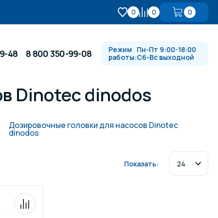
0
0
0
Режим
Пн-Пт 9:00-18:00
99-48
8 800 350-99-08
работы:
Сб-Вс выходной
в Dinotec dinodos
Противотоки и гидромассажи
Дозировочные головки для насосов Dinotec
dinodos
Автоматика и
 купели
электрооборудование
Показать:
Водопады, водяные пушки и
душевые стойки
в
Спортивный инвентарь