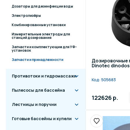
Дозаторы для дезинфекции воды
Электролизёры
Комбинированные установки
Измерительные электроды для
станций дозирования
Запчасти и комплектующие для УФ-
установок
Запчасти и принадлежности
Дозировочные 
Dinotec dinodos 
Противотоки и гидромассажи
Код:
505683
Пылесосы для бассейна
122626 р.
Лестницы и поручни
Готовые бассейны и купели