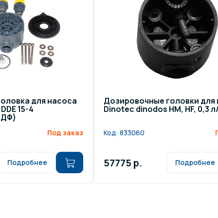
оловка для насоса
Дозировочные головки для
 DDE 15-4
Dinotec dinodos HM, HF, 0,3 л
ВДФ)
Под заказ
Код:
833060
57775 р.
Подробнее
Подробнее