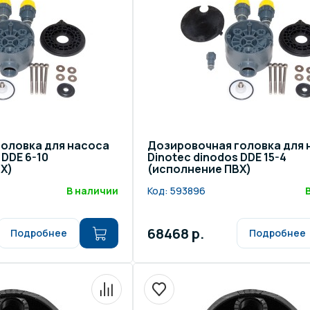
щение и подсветка для
Измерение парамет
сейна
елочные материалы
Строительные мате
оловка для насоса
Дозировочная головка для 
 DDE 6-10
Dinotec dinodos DDE 15-4
Х)
(исполнение ПВХ)
В наличии
Код:
593896
68468 р.
Подробнее
Подробнее