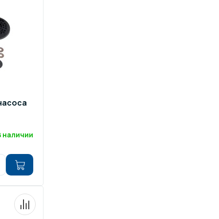
ров воды
Павильоны для бассейна
риалы
Оборудование для хаммамов
насоса
В наличии