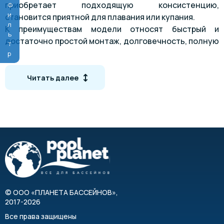
приобретает подходящую консистенцию,
Фильтр
становится приятной для плавания или купания.
К преимуществам модели относят быстрый и
достаточно простой монтаж, долговечность, полную
совместимость с озонаторами аналогичной серии.
Схема монтажа
Читать далее
©
ООО «ПЛАНЕТА БАССЕЙНОВ»
,
2017-2026
Все права защищены