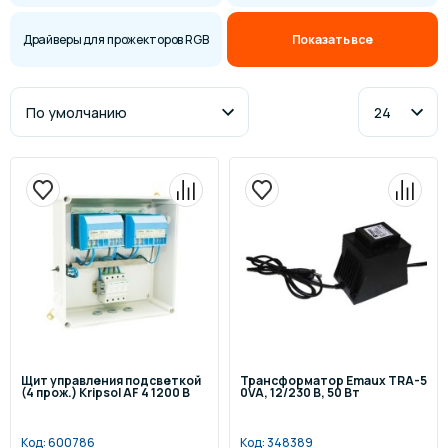
Драйверы для прожекторов RGB
Показать все
Щит управления подсветкой
Трансформатор Emaux TRA-5
(4 прож.) Кripsol AF 4 1200 В
0VA, 12/230 В, 50 Вт
Код:
600786
Код:
348389