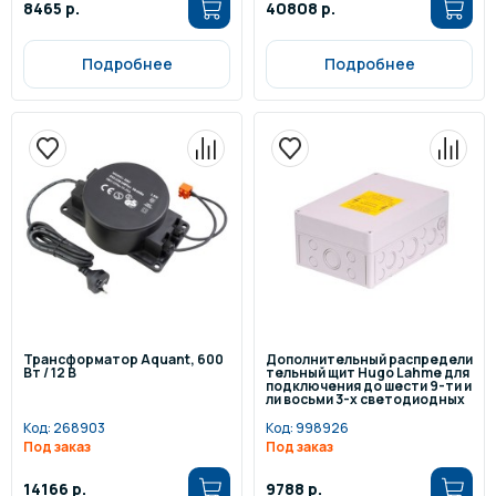
8465 р.
40808 р.
Подробнее
Подробнее
Трансформатор Aquant, 600
Дополнительный распредели
Вт / 12 В
тельный щит Hugo Lahme для
подключения до шести 9-ти и
ли восьми 3-х светодиодных
одноцветных прожекторов P
ower LED 2.0
Код:
268903
Код:
998926
Под заказ
Под заказ
14166 р.
9788 р.