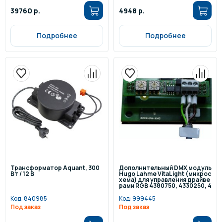
39760 р.
4948 р.
Подробнее
Подробнее
Трансформатор Aquant, 300
Дополнительный DMX модуль
Вт / 12 В
Hugo Lahme VitaLight (микрос
хема) для управления драйве
рами RGB 4380750, 4330250, 4
0600150
Код:
840985
Код:
999445
Под заказ
Под заказ