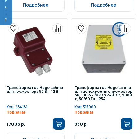
Фильтр
Подробнее
Подробнее
Трансформатор Hugo Lahme
Трансформатор Hugo Lahme
для прожектора 50 Вт, 12 В
для монохромных прожектор
ов, 100-277В AC/24В DC, 200В
т, 50/60 Гц, IP54
Код:
284181
Код:
315969
Под заказ
Под заказ
17006 р.
950 р.