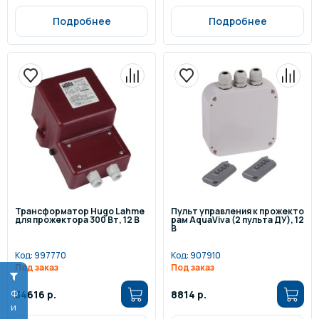
Подробнее
Подробнее
Трансформатор Hugo Lahme
Пульт управления к прожекто
для прожектора 300 Вт, 12 В
рам AquaViva (2 пульта ДУ), 12
В
Код:
997770
Код:
907910
Под заказ
Под заказ
34616 р.
8814 р.