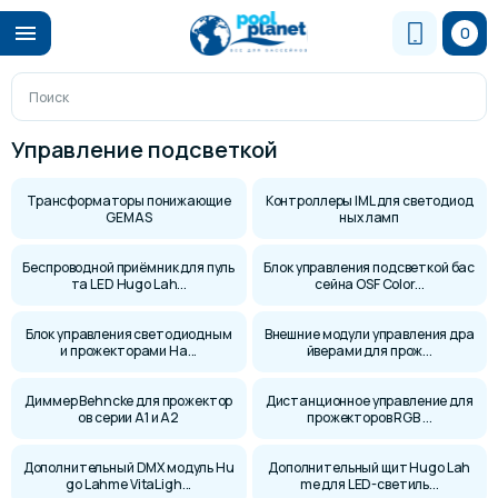
0
Управление подсветкой
Трансформаторы понижающие
Контроллеры IML для светодиод
GEMAS
ных ламп
Беспроводной приёмник для пуль
Блок управления подсветкой бас
та LED Hugo Lah...
сейна OSF Color...
Блок управления светодиодным
Внешние модули управления дра
и прожекторами Ha...
йверами для прож...
Диммер Behncke для прожектор
Дистанционное управление для
ов серии A1 и A2
прожекторов RGB ...
Дополнительный DMX модуль Hu
Дополнительный щит Hugo Lah
go Lahme VitaLigh...
me для LED-светиль...