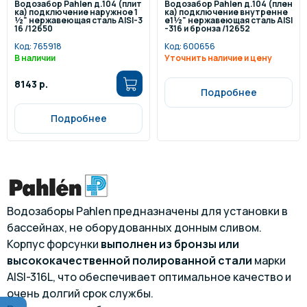
Водозабор Pahlen д.104 (плит
Водозабор Pahlen д.104 (плен
ка) подключение наружное 1
ка) подключение внутренне
½" нержавеющая сталь AISI-3
е1½" нержавеющая сталь AISI
16 /12650
-316 и бронза /12652
Код:
765918
Код:
600656
В наличии
Уточнить наличие и цену
8143 р.
Подробнее
Подробнее
Водозаборы Pahlen предназначены для установки в
бассейнах, не оборудованных донным сливом.
Корпус форсунки
выполнен из бронзы или
высококачественной полированной стали
марки
AISI-316L, что обеспечивает оптимальное качество и
очень долгий срок службы.