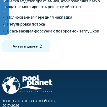
Решетка водозабора съемная, что позволяет легко
очищать и монтировать решетку обратно.
Фильтр
Полированная передняя накладка
Регулировка потока
Всасывающая форсунка с поворотной заглушкой
Технические характеристики
Читать далее
3
Пропускная способность: 20 м
/ч
Подсоединение: НР 1 1/2" (арт. 12650), ВР 1 1/2"
(арт. 12652)
Материал корпуса: сталь AISI-316L (арт. 12650),
бронза (арт. 12652)
Материал передней панели: сталь AISI-316L
Длина: 104 мм
Ширина: 104 мм
©
ООО «ПЛАНЕТА БАССЕЙНОВ»
,
Глубина: 54 мм
2017-2026