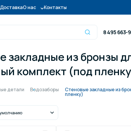
Доставка
О нас
Контакты
8 495 663-
е закладные из бронзы дл
Оборудование для
сы для бассейна
ый комплект (под пленку
дезинфекции
ницы и поручни
Готовые бассейны и
ые детали
Водозаборы
Стеновые закладные из бро
пленку)
тры для бассейна
Осушители воздуха
итные покрытия
Химия для бассейно