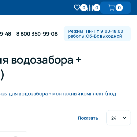
0
0
0
Режим
Пн-Пт 9:00-18:00
99-48
8 800 350-99-08
работы:
Сб-Вс выходной
я водозабора +
Противотоки и гидромассажи
)
Автоматика и
 купели
электрооборудование
нзы для водозабора + монтажный комплект (под
Водопады, водяные пушки и
душевые стойки
Показать:
в
Спортивный инвентарь