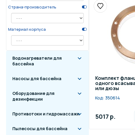
Страна-производитель
Осве
Инвентарь для отдыха
бас
Материал корпуса
Системы безопасности
Отд
Водонагреватели для
бассейна
Комплект фланц
Насосы для бассейна
одного всасыв
или дюзы
Оборудование для
Код:
350614
дезинфекции
Противотоки и гидромассажи
5017 р.
Пылесосы для бассейна