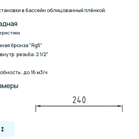
тановки в бассейн облицованный плёнкой.
адная
еристики
ная бронза "Rg5"
утр. резьба: 2 1/2"
обность: до 16 м3/ч
азмеры