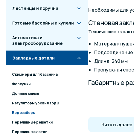
Лестницы и поручни
Необходимы для ус
Стеновая закл
Готовые бассейны и купели
Технические характ
Автоматика и
электрооборудование
Материал: пушеч
Подсоединение вн
Закладные детали
Длина: 240 мм
Пропускная спос
Скиммеры для бассейна
Габаритные р
Форсунки
Донные сливы
Регуляторы уровня воды
Водозаборы
Переливные решетки
Читать далее
Переливные лотки