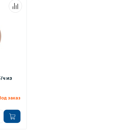
ров воды
Павильоны для бассейна
риалы
Оборудование для хаммамов
/ч из
Под заказ