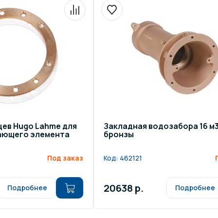
щение и подсветка для
Измерение парамет
сейна
елочные материалы
Строительные мате
ев Hugo Lahme для
Закладная водозабора 16 м3
ающего элемента
бронзы
Под заказ
Код:
462121
20638 р.
Подробнее
Подробнее