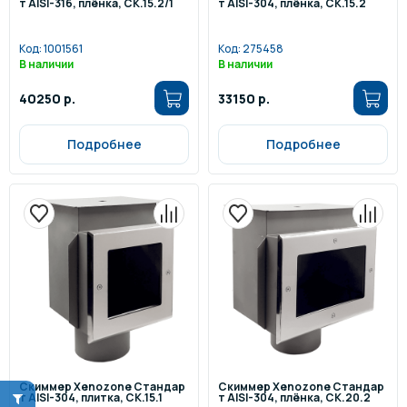
т AISI-316, плёнка, СК.15.2/1
т AISI-304, плёнка, СК.15.2
Код:
1001561
Код:
275458
В наличии
В наличии
40250 р.
33150 р.
Подробнее
Подробнее
Скиммер Xenozone Стандар
Скиммер Xenozone Стандар
т AISI-304, плитка, СК.15.1
т AISI-304, плёнка, СК.20.2