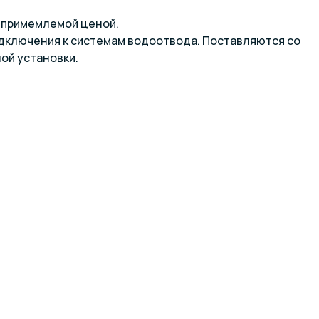
и примемлемой ценой.
дключения к системам водоотвода. Поставляются со
ой установки.