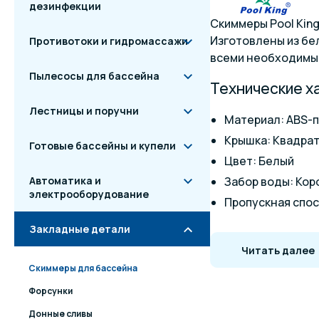
дезинфекции
Скиммеры Pool Kin
Изготовлены из бе
Противотоки и гидромассажи
всеми необходимым
Пылесосы для бассейна
Технические х
Лестницы и поручни
Материал: ABS-
Крышка: Квадра
Готовые бассейны и купели
Цвет: Белый
Автоматика и
Забор воды: Кор
электрооборудование
Пропускная спос
Площадь обработ
Закладные детали
Подсоединение: В
Читать далее
Варианты подсое
Скиммеры для бассейна
Переливной патр
Форсунки
Габаритные р
Донные сливы