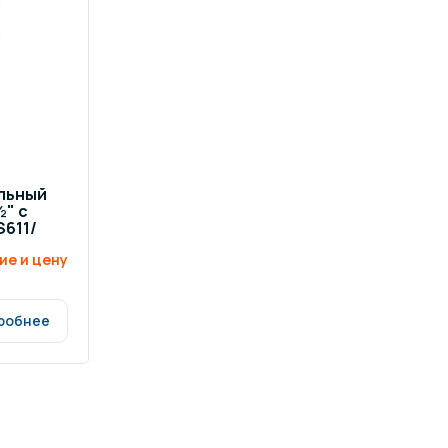
ров воды
Павильоны для бассейна
риалы
Оборудование для хаммамов
альный
" c
611/
ие и цену
робнее