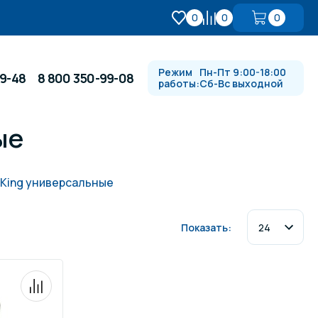
0
0
0
Режим
Пн-Пт 9:00-18:00
99-48
8 800 350-99-08
работы:
Сб-Вс выходной
ые
Противотоки и гидромассажи
 King универсальные
Автоматика и
 купели
электрооборудование
Показать:
Водопады, водяные пушки и
душевые стойки
в
Спортивный инвентарь