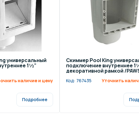
щение и подсветка для
Измерение парамет
сейна
елочные материалы
Строительные мате
ing универсальный
Скиммер Pool King универс
нутреннее 1½"
подключение внутреннее 1½
декоративной рамкой /PAWS
очнить наличие и цену
Код:
767435
Уточнить налич
Подробнее
Под