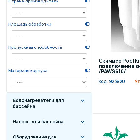
Страна-производитель
Осве
Инвентарь для отдыха
бас
Площадь обработки
Системы безопасности
Отд
Пропускная способность
Скиммер Pool K
подключение в
Материал корпуса
/PAWS610/
Код:
923920
Ут
Водонагреватели для
бассейна
Насосы для бассейна
Оборудование для