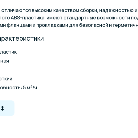
g отличаются высоким качеством сборки, надежностью 
лого ABS-пластика, имеют стандартные возможности по
и фланцами и прокладками для безопасной и герметичн
арактеристики
пластик
тная
откий
3
обность: 5 м
/ч
2
ки: 25 м
Р 1 1/2"
динения: НР 2"
убок: 40 мм
азмеры