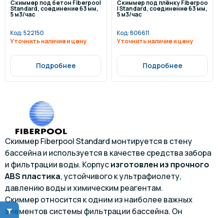
Скиммер под бетон Fiberpool
Скиммер под плёнку Fiberpoo
Standard, соединение 63 мм,
l Standard, соединение 63 мм,
5 м3/час
5 м3/час
Код:
522150
Код:
806611
Уточнить наличие и цену
Уточнить наличие и цену
Подробнее
Подробнее
Скиммер Fiberpool Standard монтируется в стену
бассейна и используется в качестве средства забора
и фильтрации воды. Корпус
изготовлен из прочного
ABS пластика
, устойчивого к ультрафиолету,
давлению воды и химическим реагентам.
Скиммер относится к одним из наиболее важных
элементов системы фильтрации бассейна. Он