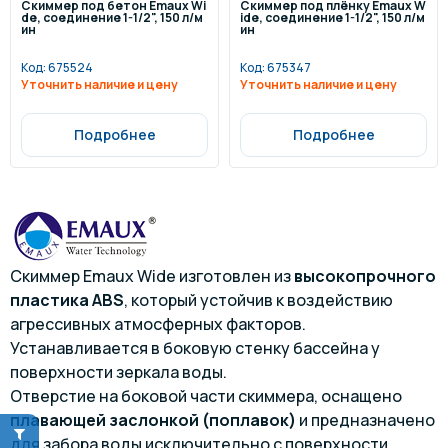
Скиммер под бетон Emaux Wi
Скиммер под плёнку Emaux W
de, соединение 1-1/2", 150 л/м
ide, соединение 1-1/2", 150 л/м
ин
ин
Код:
675524
Код:
675347
Уточнить наличие и цену
Уточнить наличие и цену
Подробнее
Подробнее
Скиммер Emaux Wide изготовлен из
высокопрочного
пластика ABS
, который устойчив к воздействию
агрессивных атмосферных факторов.
Устанавливается в боковую стенку бассейна у
поверхности зеркала воды.
Отверстие на боковой части скиммера, оснащено
плавающей заслонкой (поплавок)
и предназначено
для забора воды исключительно с поверхности