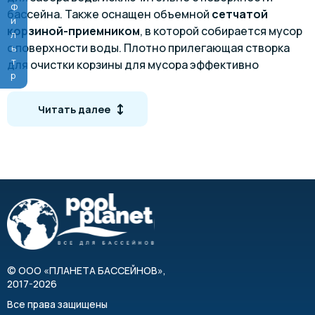
Фильтр
бассейна. Также оснащен объемной
сетчатой
корзиной-приемником
, в которой собирается мусор
с поверхности воды. Плотно прилегающая створка
для очистки корзины для мусора эффективно
снижает шум.
Скиммер
комплектуется скимваком
, который
Читать далее
позволяет легко подключить водный пылесос.
Технические характеристики
Материал:
ABS пластик
Нижнее соединение:
1½"
Обрабатываемая площадь бассейна:
15-30 м2
Габариты
©
ООО «ПЛАНЕТА БАССЕЙНОВ»
,
2017-2026
Все права защищены