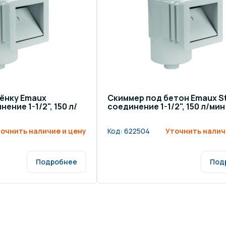
щение и подсветка для
Измерение парамет
сейна
елочные материалы
Строительные мате
ёнку Emaux
Скиммер под бетон Emaux S
ение 1-1/2", 150 л/
соединение 1-1/2", 150 л/мин
очнить наличие и цену
Код:
622504
Уточнить налич
Подробнее
Под