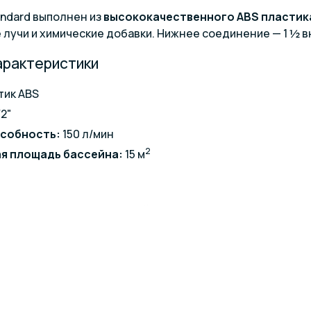
ndard выполнен из
высококачественного ABS пластик
лучи и химические добавки. Нижнее соединение — 1 ½ в
арактеристики
тик ABS
/2"
особность:
150 л/мин
2
я площадь бассейна:
15 м