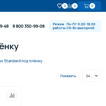
0
0
0
Режим
Пн-Пт 9:00-18:00
99-48
8 800 350-99-08
работы:
Сб-Вс выходной
ёнку
Противотоки и гидромассажи
x Standard под плёнку
Автоматика и
 купели
электрооборудование
Показать:
Водопады, водяные пушки и
душевые стойки
в
Спортивный инвентарь