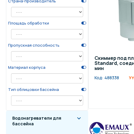
Страна-производитель
Осве
Инвентарь для отдыха
бас
Площадь обработки
Системы безопасности
Отд
Пропускная способность
Скиммер под пл
Standard, соедин
Материал корпуса
мин
Код:
488338
Ут
Тип облицовки бассейна
Водонагреватели для
бассейна