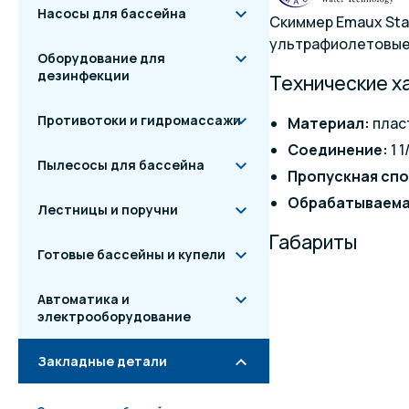
Насосы для бассейна
Скиммер Emaux Sta
ультрафиолетовые 
Оборудование для
дезинфекции
Технические х
Противотоки и гидромассажи
Материал:
плас
Соединение:
1 1
Пылесосы для бассейна
Пропускная сп
Обрабатываема
Лестницы и поручни
Габариты
Готовые бассейны и купели
Автоматика и
электрооборудование
Закладные детали