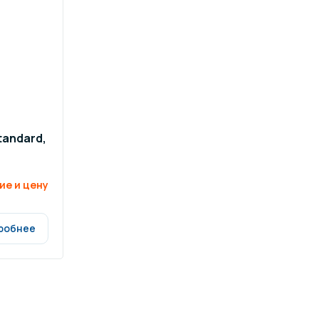
ров воды
Павильоны для бассейна
риалы
Оборудование для хаммамов
tandard,
ие и цену
робнее