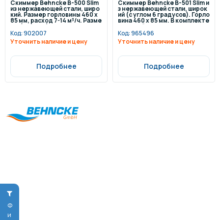
Скиммер Behncke B-500 Slim
Скиммер Behncke B-501 Slim и
из нержавеющей стали, широ
з нержавеющей стали, широк
кий. Размер горловины 460 х
ий (с углом 6 градусов). Горло
85 мм, расход 7-14 м³/ч. Разме
вина 460 х 85 мм. В комплекте
ры (Ш х В х Г): 500 х 350 х 490 м
с рамкой и фланцем с уплотни
м
телем (только для стеклопла
Код:
902007
Код:
965496
стиковых бассейнов)
Уточнить наличие и цену
Уточнить наличие и цену
Подробнее
Подробнее