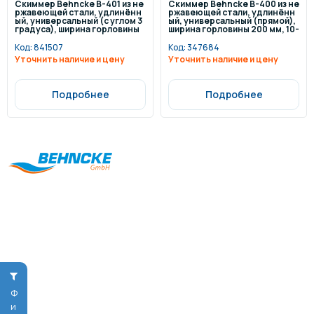
Скиммер Behncke B-401 из не
Скиммер Behncke B-400 из не
ржавеющей стали, удлинённ
ржавеющей стали, удлинённ
ый, универсальный (с углом 3
ый, универсальный (прямой),
градуса), ширина горловины
ширина горловины 200 мм, 10-
200 мм, 10-15 м³/ч
15 м³/ч
Код:
841507
Код:
347684
Уточнить наличие и цену
Уточнить наличие и цену
Подробнее
Подробнее