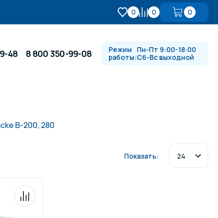
0
0
0
Режим
Пн-Пт 9:00-18:00
99-48
8 800 350-99-08
работы:
Сб-Вс выходной
Противотоки и гидромассажи
ke B-200, 280
Автоматика и
 купели
электрооборудование
Показать:
Водопады, водяные пушки и
душевые стойки
в
Спортивный инвентарь