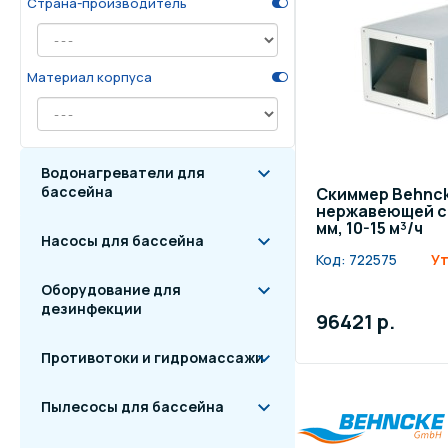
Страна-производитель
Осве
Инвентарь для отдыха
бас
Материал корпуса
Системы безопасности
Отд
Водонагреватели для
бассейна
Скиммер Behnck
нержавеющей с
мм, 10-15 м³/ч
Насосы для бассейна
Код:
722575
Ут
Оборудование для
дезинфекции
96421 р.
Противотоки и гидромассажи
Пылесосы для бассейна