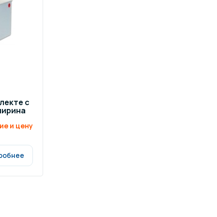
ров воды
Павильоны для бассейна
риалы
Оборудование для хаммамов
лекте с
ширина
ие и цену
робнее