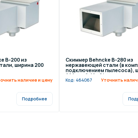
щение и подсветка для
Измерение парамет
сейна
елочные материалы
Строительные мате
e B-200 из
Скиммер Behncke B-280 из
тали, ширина 200
нержавеющей стали (в комп
подключением пылесоса), 
200 мм, 6-10 м³/ч
очнить наличие и цену
Код:
464067
Уточнить налич
Подробнее
Под