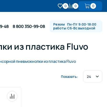
0
0
0
Режим
Пн-Пт 9:00-18:00
99-48
8 800 350-99-08
работы:
Сб-Вс выходной
ки из пластика Fluvo
Противотоки и гидромассажи
сорной пневмокнопки из пластика Fluvo
Автоматика и
 купели
электрооборудование
Показать:
Водопады, водяные пушки и
душевые стойки
в
Спортивный инвентарь