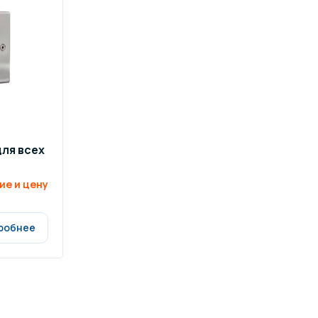
ров воды
Павильоны для бассейна
риалы
Оборудование для хаммамов
ля всех
ие и цену
робнее