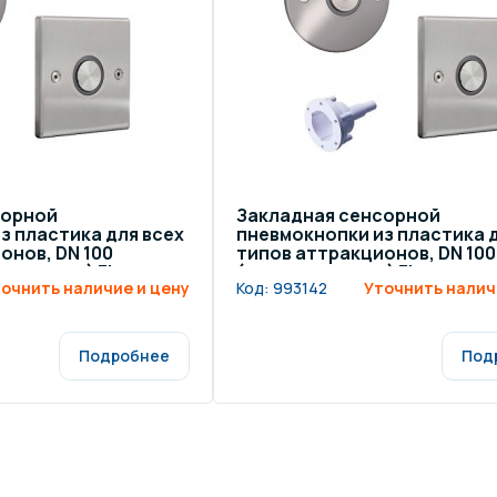
щение и подсветка для
Измерение парамет
сейна
елочные материалы
Строительные мате
сорной
Закладная сенсорной
з пластика для всех
пневмокнопки из пластика д
онов, DN 100
типов аттракционов, DN 100
, пленка) Fluvo
(стеклопластик) Fluvo
очнить наличие и цену
Код:
993142
Уточнить налич
Подробнее
Под