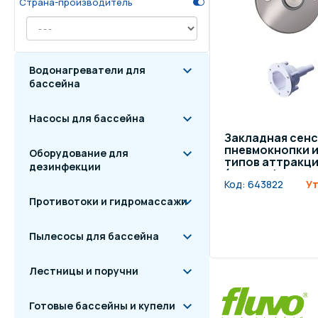
Страна-производитель
Осве
Инвентарь для отдыха
бас
Водонагреватели для
Системы безопасности
Отд
бассейна
Насосы для бассейна
Закладная сен
пневмокнопки и
Оборудование для
типов аттракци
дезинфекции
(плитка/мозаика
Код:
643822
Ут
Противотоки и гидромассажи
Пылесосы для бассейна
Лестницы и поручни
Готовые бассейны и купели