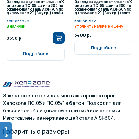
Закладная для светильника X
Закладная для светильника X
enozone ПС.05, длина 300 не
enozone ПС.05, длина 300 не
ржавеющая сталь AISI-304 по
ржавеющая сталь AISI-304 по
дключение 2" (Внутр.) (плён
дключение 2" (Внутр.) (плит
ка)
ка) /З.ПР.051
Код:
855926
Код:
561832
В наличии
Уточнить наличие и цену
5400 р.
9650 р.
Подробнее
Подробнее
Закладные детали для монтажа прожекторов
Xenozone ПС.05 и ПС.05/1 в бетон. Подходят для
бассейнов облицованные плиткой или плёнкой.
Изготовлены из нержавеющей стали AISI-304.
Габаритные размеры