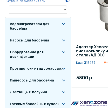
Страна-производитель
Осве
Инвентарь для отдыха
бас
Водонагреватели для
Системы безопасности
Отд
бассейна
Насосы для бассейна
Адаптер Xenoz
пневмокнопку 
Оборудование для
стали /АД.01.0
дезинфекции
Код:
315437
Ут
Противотоки и гидромассажи
5800 р.
Пылесосы для бассейна
Лестницы и поручни
Готовые бассейны и купели