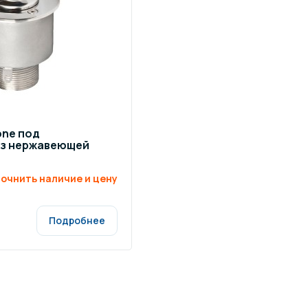
щение и подсветка для
Измерение парамет
сейна
елочные материалы
Строительные мате
one под
из нержавеющей
очнить наличие и цену
Подробнее