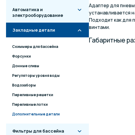
Адаптер для пневм
Автоматика и
устанавливается н
электрооборудование
Подходит как для 
винтами.
Закладные детали
Габаритные р
Скиммеры для бассейна
Форсунки
Донные сливы
Регуляторы уровня воды
Водозаборы
Переливные решетки
Переливные лотки
Дополнительные детали
Фильтры для бассейна