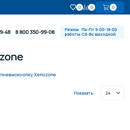
0
0
0
Режим
Пн-Пт 9:00-18:00
99-48
8 800 350-99-08
работы:
Сб-Вс выходной
zone
Противотоки и гидромассажи
 пневмокнопку Xenozone
Автоматика и
 купели
электрооборудование
Показать:
Водопады, водяные пушки и
душевые стойки
в
Спортивный инвентарь