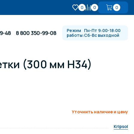
0
0
0
Режим
Пн-Пт 9:00-18:00
99-48
8 800 350-99-08
работы:
Сб-Вс выходной
етки (300 мм Н34)
Противотоки и гидромассажи
Автоматика и
 купели
электрооборудование
Водопады, водяные пушки и
душевые стойки
Уточнить наличие и цену
Kripsol
в
Спортивный инвентарь