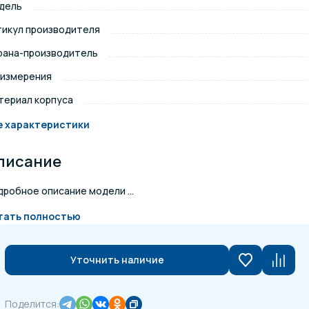
дель
щение и подсветка для
тикул производителя
Измерение парамет
сейна
рана-производитель
 измерения
елочные материалы
Строительные мате
териал корпуса
е характеристики
писание
робное описание модели ...
тать полностью
Уточнить наличие
Поделится: