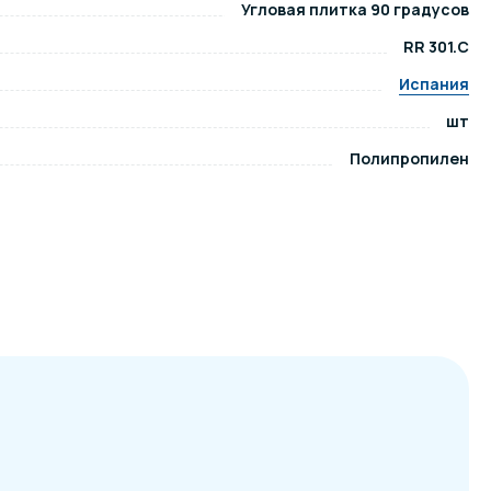
Угловая плитка 90 градусов
RR 301.С
ров воды
Павильоны для бассейна
Испания
шт
риалы
Оборудование для хаммамов
Полипропилен