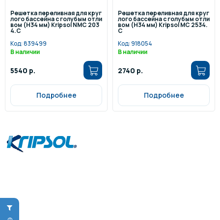
Решетка переливная для круг
Решетка переливная для круг
лого бассейна с голубым отли
лого бассейна с голубым отли
вом (Н34 мм) Kripsol NМС 203
вом (Н34 мм) Kripsol МС 2534.
4.С
С
Код:
839499
Код:
918054
В наличии
В наличии
5540 р.
2740 р.
Подробнее
Подробнее