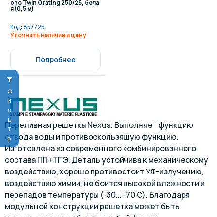
ono Twin Grating 250/25, бела
я (0,5 м)
Код:
857725
Уточнить наличие и цену
Подробнее
Фильтр
Переливная решетка Nexus. Выполняет функцию
отвода воды и противоскользящую функцию.
Изготовлена из современного комбинированного
состава ПП+TПЭ. Деталь устойчива к механическому
воздействию, хорошо противостоит УФ-излучению,
воздействию химии, не боится высокой влажности и
перепадов температуры (-30...+70 С). Благодаря
модульной конструкции решетка может быть